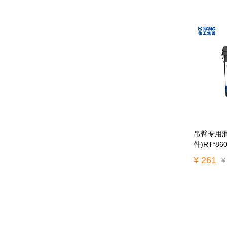
吊臂专用润
件)RT*860
¥ 261
¥