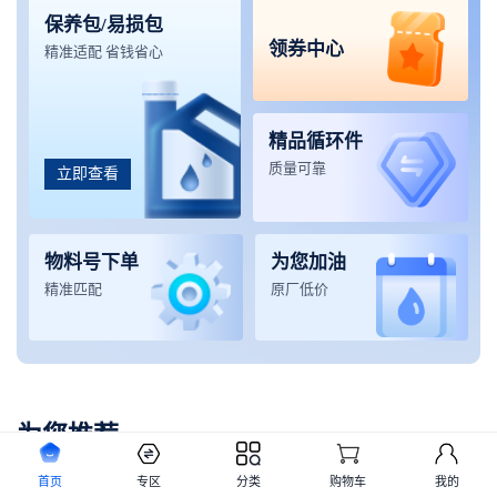
保养包/易损包
领券中心
精准适配 省钱省心
精品循环件
质量可靠
立即查看
物料号下单
为您加油
精准匹配
原厂低价
为您推荐
首页
专区
分类
购物车
我的
起重机械
挖掘机械
铲运机械
高空设