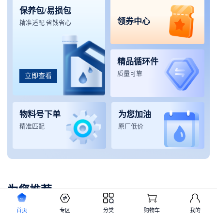
保养包/易损包
领券中心
精准适配 省钱省心
精品循环件
质量可靠
立即查看
物料号下单
为您加油
精准匹配
原厂低价
为您推荐
首页
专区
分类
购物车
我的
起重机械
挖掘机械
铲运机械
高空设