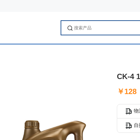
CK-4
￥128
物
自