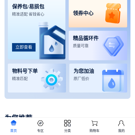
保养包/易损包
领券中心
精准适配 省钱省心
精品循环件
质量可靠
立即查看
物料号下单
为您加油
精准匹配
原厂低价
为您推荐
首页
专区
分类
购物车
我的
起重机械
挖掘机械
铲运机械
高空设