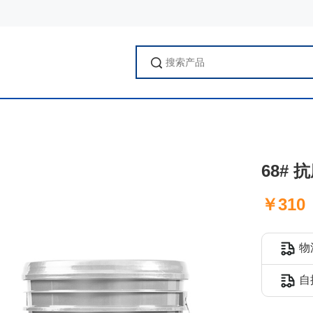
68# 
￥310
物
自