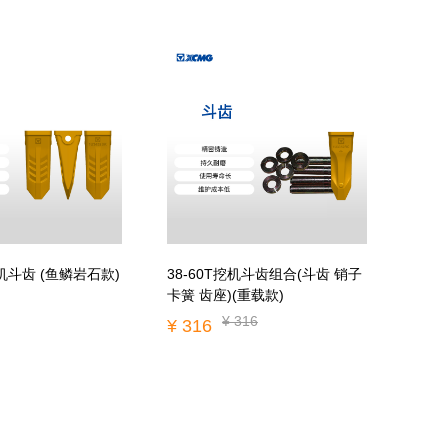
T挖机斗齿 (鱼鳞岩石款)
38-60T挖机斗齿组合(斗齿 销子
卡簧 齿座)(重载款)
¥ 316
¥ 316