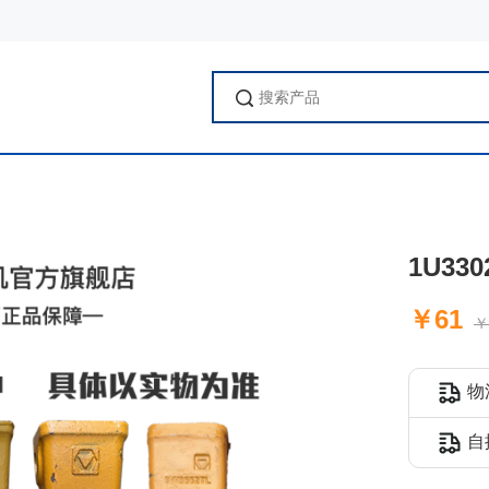
1U33
￥61
￥
物
自