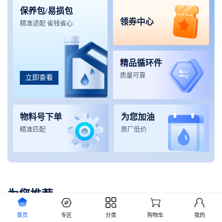
保养包/易损包
领券中心
精准适配 省钱省心
精品循环件
质量可靠
立即查看
物料号下单
为您加油
精准匹配
原厂低价
为您推荐
首页
专区
分类
购物车
我的
起重机械
挖掘机械
铲运机械
高空设