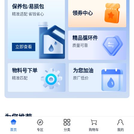
保养包/易损包
领券中心
精准适配 省钱省心
精品循环件
质量可靠
立即查看
物料号下单
为您加油
精准匹配
原厂低价
为您推荐
首页
专区
分类
购物车
我的
起重机械
挖掘机械
铲运机械
高空设