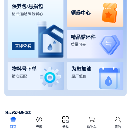
保养包/易损包
领券中心
精准适配 省钱省心
精品循环件
质量可靠
立即查看
物料号下单
为您加油
精准匹配
原厂低价
为您推荐
首页
专区
分类
购物车
我的
起重机械
挖掘机械
铲运机械
高空设